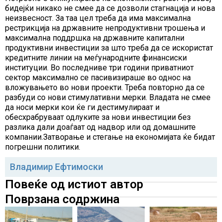
бидејќи никако не смее да се дозволи стагнација и нова
неизвесност. За таа цел треба да има максимална
рестрикција на државните непродуктивни трошења и
максимална поддршка на државните капитални
продуктивни инвестиции за што треба да се искористат
кредитните линии на меѓународните финансиски
институции. Во последниве три години приватниот
сектор максимално се пасивизираше во однос на
вложувањето во нови проекти. Треба повторно да се
разбуди со нови стимулативни мерки. Владата не смее
да носи мерки кои ќе ги дестимулираат и
обесхрабруваат одлуките за нови инвестиции без
разлика дали доаѓаат од надвор или од домашните
компании.Затворање и стегање на економијата ќе бидат
погрешни политики.
Владимир Ефтимоски
Повеќе од истиот автор
Поврзана содржина