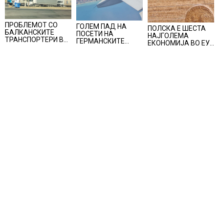
ПРОБЛЕМОТ СО
ГОЛЕМ ПАД НА
ПОЛСКА E ШЕСТА
БАЛКАНСКИТЕ
ПОСЕТИ НА
НАЈГОЛЕМА
ТРАНСПОРТЕРИ ВО
ГЕРМАНСКИТЕ
ЕКОНОМИЈА ВО ЕУ,
ЕУ НЕ Е РЕШЕН, утре
ТУРИСТИ ВО
нејзиното учество е
регионална средба
ХРВАТСКА, во јуни
речиси пет
во Скопје
хрватскиот туризам
проценти во
оствари помалку
вкупната економија
пристигнувања и
на Унијата
ноќевања