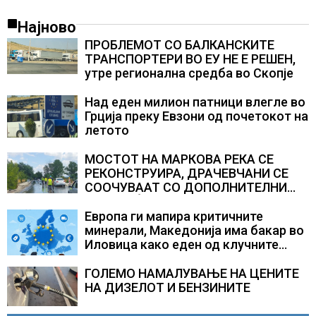
Најново
ПРОБЛЕМОТ СО БАЛКАНСКИТЕ
ТРАНСПОРТЕРИ ВО ЕУ НЕ Е РЕШЕН,
утре регионална средба во Скопје
Над еден милион патници влегле во
Грција преку Евзони од почетокот на
летото
МОСТОТ НА МАРКОВА РЕКА СЕ
РЕКОНСТРУИРА, ДРАЧЕВЧАНИ СЕ
СООЧУВААТ СО ДОПОЛНИТЕЛНИ
СООБРАЌАЈНИ ПОТЕШКОТИИ
Европа ги мапира критичните
минерали, Македонија има бакар во
Иловица како еден од клучните
потенцијали
ГОЛЕМО НАМАЛУВАЊЕ НА ЦЕНИТЕ
НА ДИЗЕЛОТ И БЕНЗИНИТЕ