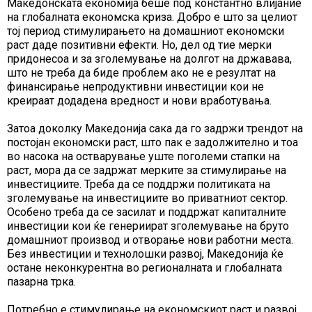
Македонската економија беше под константно влијание
на глобалната економска криза. Добро е што за целиот
тој период стимулирањето на домашниот економски
раст даде позитивни ефекти. Но, дел од тие мерки
придонесоа и за зголемување на долгот на државава,
што не треба да биде проблем ако не е резултат на
финансирање непродуктивни инвестиции кои не
креираат додадена вредност и нови вработувања.
Затоа доколку Македонија сака да го задржи трендот на
постојан економски раст, што пак е задолжително и тоа
во насока на остварување уште поголеми стапки на
раст, мора да се задржат мерките за стимулирање на
инвестициите. Треба да се поддржи политиката на
зголемување на инвестициите во приватниот сектор.
Особено треба да се засилат и поддржат капиталните
инвестиции кои ќе генериират зголемување на бруто
домашниот производ и отворање нови работни места.
Без инвестиции и технолошки развој, Македонија ќе
остане неконкурентна во регионалната и глобалната
пазарна трка.
Потребно е стимулирање на економскиот раст и развој