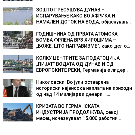
ЗОШТО ПРЕСУШУВА ДУНАВ –
ИСПАРУВАЊЕ КАКО ВО АФРИКА И
НАМАЛЕН ДОТОК НА ВОДА, објаснување
на хидрогеолог од Србија
ГОДИШНИНА ОД ПРВАТА АТОМСКА
БОМБА ФРЛЕНА ВРЗ ХИРОШИМА –
„БОЖЕ, ШТО НАПРАВИВМЕ“, како дел од
екипажот во авионот „Енола Геј“ и
учесниците во бомбардирањето го
КОЛКУ ЦЕНТРИТЕ ЗА ПОДАТОЦИ ЈА
доживуваа овој настан што го промени
„ПИЈАТ“ ВОДАТА ОД ДУНАВ И ОД
текот на историјата
ЕВРОПСКИТЕ РЕКИ, Германија е лидер
во Европа по бројот на изградени
центри за податоци
Николовски: Во јули остварена
историски највисока наплата на приходи
од над 14 милијарди денари –
изградивме систем што испорачува
резултати
КРИЗАТА ВО ГЕРМАНСКАТА
ИНДУСТРИЈА ПРОДОЛЖУВА, секој
месец исчезнуваат 15.000 работни
места