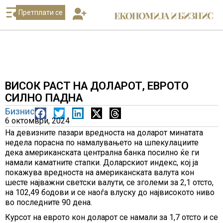
Претплати се
ВИСОК РАСТ НА ДОЛАРОТ, ЕВРОТО
СИЛНО ПАДНА
Бизнис
6 октомври, 2024
На девизните пазари вредноста на доларот минатата
недела порасна по намалувањето на шпекулациите
дека американската централна банка посилно ќе ги
намали каматните стапки. Доларскиот индекс, кој ја
покажува вредноста на американската валута кон
шесте најважни светски валути, се зголеми за 2,1 отсто,
на 102,49 бодови и се наоѓа влуску до највисокото ниво
во последните 90 дена.
Курсот на еврото кон доларот се намали за 1,7 отсто и се