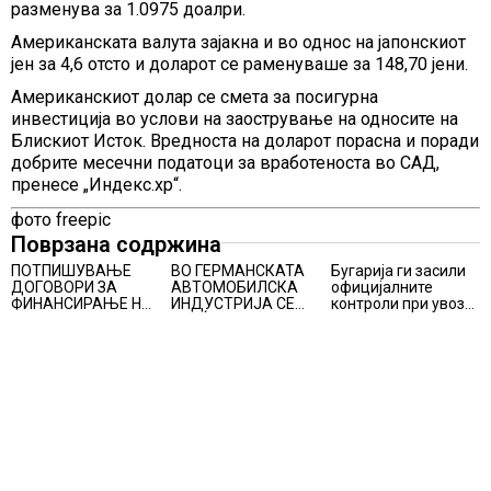
разменува за 1.0975 доалри.
Американската валута зајакна и во однос на јапонскиот
јен за 4,6 отсто и доларот се раменуваше за 148,70 јени.
Американскиот долар се смета за посигурнa
инвестициja во услови на заострување на односите на
Блискиот Исток. Вредноста на доларот порасна и поради
добрите месечни податоци за вработеноста во САД,
пренесе „Индекс.хр“.
фото freepic
Поврзана содржина
ПОТПИШУВАЊЕ
ВО ГЕРМАНСКАТА
Бугарија ги засили
ДОГОВОРИ ЗА
АВТОМОБИЛСКА
официјалните
ФИНАНСИРАЊЕ НА
ИНДУСТРИЈА СЕ
контроли при увоз
ПРУГАТА КРИВА
ВРАЌА
на македонско
ПАЛАНКА-ДЕВЕ
ОПТИМИЗМОТ
свежо овошје,
БАИР
домати и пиперки,
објави АХВ