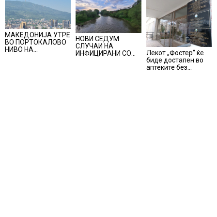
МАКЕДОНИЈА УТРЕ
НОВИ СЕДУМ
ВО ПОРТОКАЛОВО
СЛУЧАИ НА
НИВО НА
Лекот „Фостер“ ќе
ИНФИЦИРАНИ СО
ОПАСНОСТ ОД
биде достапен во
ВИРУСОТ ЗАПАДЕН
ВИСОКИ
аптеките без
НИЛ, тројца
ТЕМПЕРАТУРИ
доплата, само со
пациенти се во
законски
критична состојба
утврдената
партиципација