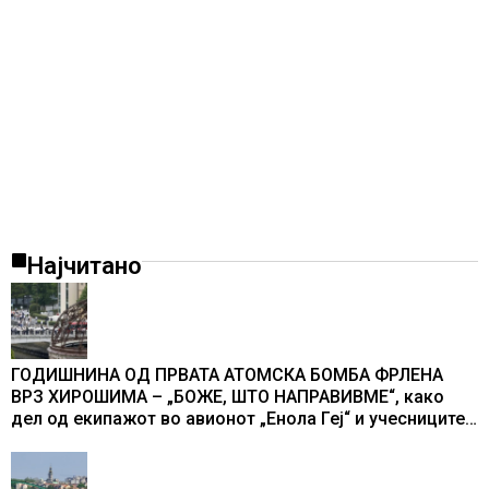
Најчитано
ГОДИШНИНА ОД ПРВАТА АТОМСКА БОМБА ФРЛЕНА
ВРЗ ХИРОШИМА – „БОЖЕ, ШТО НАПРАВИВМЕ“, како
дел од екипажот во авионот „Енола Геј“ и учесниците
во бомбардирањето го доживуваа овој настан што го
промени текот на историјата