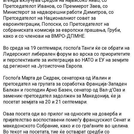
агенда вклучува средби на највисоко ниво, со
Претседателот Иванов, со Премиерот Заев, со
Министерот за надворешни работи Димитров, со
Претседателот на Националниот совет за
евроинтеграции, Попоски, со Претседателот на
собраниската комисија за европски прашања, Груби,
како и со членови на ВМРО-ДПМНЕ.
Во среда на 19 септември, госпоѓа Танги ќе се обрати на
Лидерскиот либерален форум во врска со приоритетите
и перспективите за интеграција во НАТО и ЕУ на земјите
од регионот на Југоисточна Европа.
Госпоѓа Марта де Сидрак, сенаторка од Ивлин и
претседател на групата за соработка Франција-Западен
Балкан и господин Арно Базен, сенатор од Вал-д’Оаз и
заменик-претседател задолжен за Македонија, ќе ја
посетат земјата на 20 и 21 септември.
Оваа посета оди во прилог на односите на доверба и
пријателство воспоставени помеѓу францускиот Сенат и
македонското Собрание, како и со граѓаните во целина.
Во текот на посетата, тие ќе остварат средби со