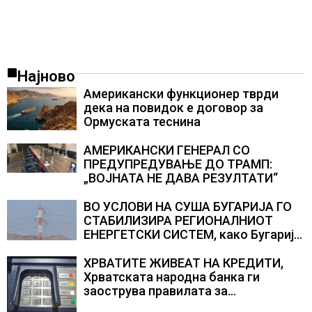
Најново
Американски функционер тврди
дека на повидок е договор за
Ормуската теснина
АМЕРИКАНСКИ ГЕНЕРАЛ СО
ПРЕДУПРЕДУВАЊЕ ДО ТРАМП:
„ВОЈНАТА НЕ ДАВА РЕЗУЛТАТИ“
ВО УСЛОВИ НА СУША БУГАРИЈА ГО
СТАБИЛИЗИРА РЕГИОНАЛНИОТ
ЕНЕРГЕТСКИ СИСТЕМ, како Бугарија
стана балкански шампион во
складирање на енергија од батерии
ХРВАТИТЕ ЖИВЕАТ НА КРЕДИТИ,
Хрватската народна банка ги
заострува правилата за
кредитирање и предупредува на