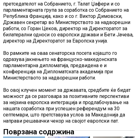
претседателот на Собранието, г. Талат Џафери и со
парламентарната група за соработка со Собранието на
Република Франција, како и со г. Виктор Димовски,
Државен секретар во Министерството за надворешни
работи, со Горан Цеков, директор на Директоратот за
билатерални односи со европски држави и Бети Јачева,
директор на Директоратот за Европска унија.
Во рамките на оваа сенаторска посета којашто го
одразува јакнењето на француско-македонската
парламентарна дипломатија, предвидена е и
конференција на Дипломатската академија при
Министерството за надворешни работи.
Во овој клучен момент за државата, средбите ќе бидат
можност да се разговара за позитивните перспективи
за нејзина европска интеграција и продлабочување на
нашата соработка при успешен референдум на 30
септември, што претставува услов за Македонија да
направи решавачки чекор на својот европски пат.
Поврзана содржина