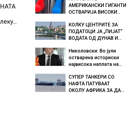
АМЕРИКАНСКИ ГИГАНТИ
ТНАТА
хидрогеолог од Србија
ОСТВАРИЈА ВИСОКИ
ПРОФИТИ, ТРАМП БАРА
алеку
КОЛКУ ЦЕНТРИТЕ ЗА
ОД НИВ ДА ГИ НАМАЛАТ
ПОДАТОЦИ ЈА „ПИЈАТ“
ЦЕНИТЕ НА ГОРИВАТА
ВОДАТА ОД ДУНАВ И
ОД ЕВРОПСКИТЕ РЕКИ,
Николовски: Во јули
Германија е лидер во
остварена историски
Европа по бројот на
највисока наплата на
изградени центри за
приходи од над 14
податоци
СУПЕР ТАНКЕРИ СО
милијарди денари –
НАФТА ПАТУВААТ
изградивме систем што
ОКОЛУ АФРИКА ЗА ДА
испорачува резултати
ИЗБЕГНАТ БЛОКАДА ВО
ОРМУСКАТА ТЕСНИНА,
повеќе од 1.000
бродови поминаа низ
морскиот премин со
помош на