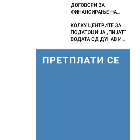
ДОГОВОРИ ЗА
дополнителни 50
ФИНАНСИРАЊЕ НА
милиони луѓе во акутен
ПРУГАТА КРИВА
глад
КОЛКУ ЦЕНТРИТЕ ЗА
ПАЛАНКА-ДЕВЕ БАИР
ПОДАТОЦИ ЈА „ПИЈАТ“
ВОДАТА ОД ДУНАВ И
ОД ЕВРОПСКИТЕ РЕКИ,
Германија е лидер во
ПРЕТПЛАТИ СЕ
Европа по бројот на
изградени центри за
податоци