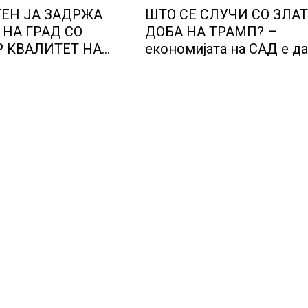
ЕН ЈА ЗАДРЖА
ШТО СЕ СЛУЧИ СО ЗЛА
 НА ГРАД СО
ДОБА НА ТРАМП? –
 КВАЛИТЕТ НА
економијата на САД е д
адовите со
од најавениот забрзан
рангирање
економски раст
аат да бидат
 со комбинација од