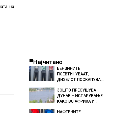
ата на
Најчитано
БЕНЗИНИТЕ
ПОЕВТИНУВААТ,
ДИЗЕЛОТ ПОСКАПУВА,
НОВИ ЦЕНИ НА
ЗОШТО ПРЕСУШУВА
ГОРИВАТА
ДУНАВ – ИСПАРУВАЊЕ
КАКО ВО АФРИКА И
НАМАЛЕН ДОТОК НА
НАФТЕНИТЕ
ВОДА, објаснување на