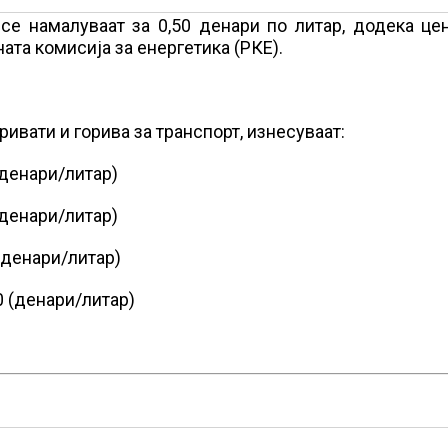
е намалуваат за 0,50 денари по литар, додека цен
ата комисија за енергетика (РКЕ).
вати и горива за транспорт, изнесуваат:
(денари/литар)
(денари/литар)
(денари/литар)
0 (денари/литар)