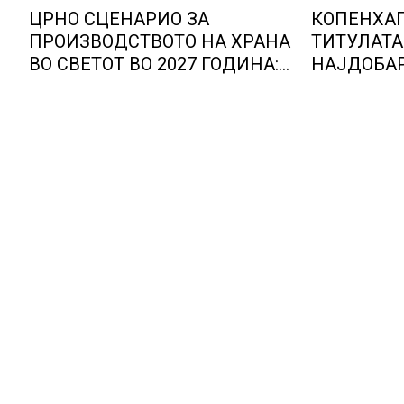
ЦРНО СЦЕНАРИО ЗА
КОПЕНХАГ
ПРОИЗВОДСТВОТО НА ХРАНА
ТИТУЛАТА
ВО СВЕТОТ ВО 2027 ГОДИНА:
НАЈДОБАР
Ел Нињо ќе доведе
ЖИВОТ, гр
дополнителни 50 милиони
најниско 
луѓе во акутен глад
продолжув
обележани
фактори