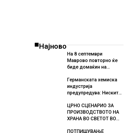
американската војска
Најново
На 8 септември
Маврово повторно ќе
биде домаќин на
велосипедската трка
Германската хемиска
HalkVelo Green
индустрија
предупредува: Ниските
водостои на Рајна може
ЦРНО СЦЕНАРИО ЗА
да го намалат
ПРОИЗВОДСТВОТО НА
производството
ХРАНА ВО СВЕТОТ ВО
2027 ГОДИНА: Ел Нињо
ПОТПИШУВАЊЕ
ќе доведе