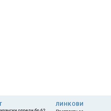
Т
ЛИНКОВИ
тизански одреди бр.62,