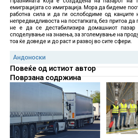
Празнината која е создадена на пазарот на 
емиграцијата со имиграција. Мора да бидеме поо
работна сила и да ги ослободиме од канџите 
непредвидливоста на постапката, без притоа да 
не е да се дестабилизира домашниот пазар 
споделување на знаења, за зголемување на проду
тоа ќе доведе и до раст и развој во сите сфери.
Андоноски
Повеќе од истиот автор
Поврзана содржина