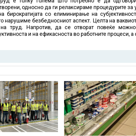
труд е толку голема што потребно е да одговор
творени, односно да ги релаксираме процедурите за 
на бирократијата со елиминирање на субјективност
го нарушиме безбедносниот аспект. Целта на ваквио
на труд. Напротив, да се отворат повеќе можно
ктивноста и на ефикасноста во работните процеси, а