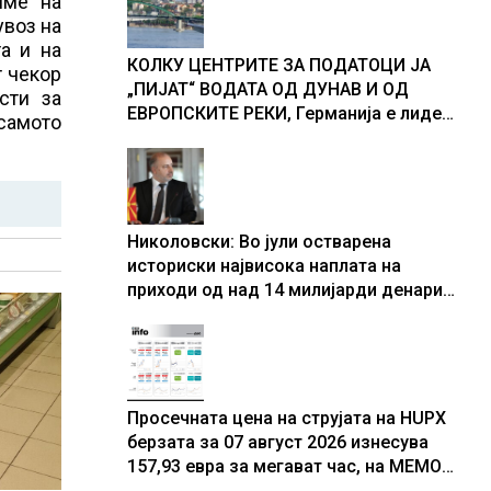
име на
доживуваа овој настан што го
увоз на
промени текот на историјата
а и на
КОЛКУ ЦЕНТРИТЕ ЗА ПОДАТОЦИ ЈА
т чекор
„ПИЈАТ“ ВОДАТА ОД ДУНАВ И ОД
сти за
ЕВРОПСКИТЕ РЕКИ, Германија е лидер
 самото
во Европа по бројот на изградени
центри за податоци
Николовски: Во јули остварена
историски највисока наплата на
приходи од над 14 милијарди денари
– изградивме систем што испорачува
резултати
Просечната цена на струјата на HUPX
берзата за 07 август 2026 изнесува
157,93 евра за мегават час, на МЕМО
153,56 евра за мегават час