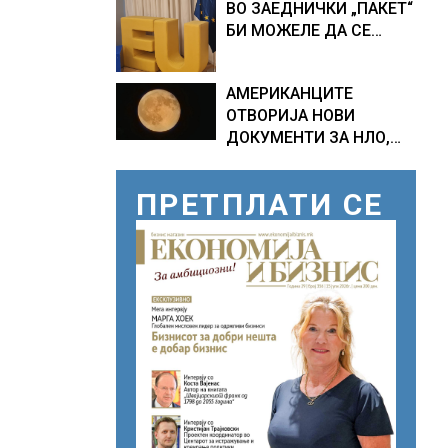
ВО ЗАЕДНИЧКИ „ПАКЕТ“
ПРОГНОЗИ ЗА
БИ МОЖЕЛЕ ДА СЕ
СРЕДИНАТА НА АВГУСТ
ПРИКЛУЧАТ КОН ЕУ
АМЕРИКАНЦИТЕ
ОТВОРИЈА НОВИ
ДОКУМЕНТИ ЗА НЛО,
Федералното биро за
истраги проверувало
ПРЕТПЛАТИ СЕ
снимки за „Големи
темни триаголници со
светла“