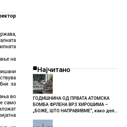
ректор
држава,
алната
силната
ќање на
Најчитано
апишани
вствува
бни за
вања во
ГОДИШНИНА ОД ПРВАТА АТОМСКА
не само
БОМБА ФРЛЕНА ВРЗ ХИРОШИМА –
 вложат
„БОЖЕ, ШТО НАПРАВИВМЕ“, како дел
ријатна
од екипажот во авионот „Енола Геј“ и
учесниците во бомбардирањето го