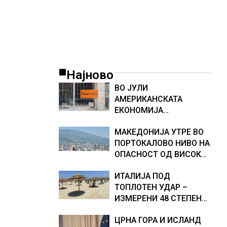
Најново
ВО ЈУЛИ
АМЕРИКАНСКАТА
ЕКОНОМИЈА
НЕОЧЕКУВАНО ИЗГУБИ
МАКЕДОНИЈА УТРЕ ВО
23.000 РАБОТНИ МЕСТА
ПОРТОКАЛОВО НИВО НА
ОПАСНОСТ ОД ВИСОКИ
ТЕМПЕРАТУРИ
ИТАЛИЈА ПОД
ТОПЛОТЕН УДАР –
ИЗМЕРЕНИ 48 СТЕПЕНИ,
МЕТЕОРОЛОЗИТЕ
ЦРНА ГОРА И ИСЛАНД
НАЈАВИЈА НОВИ