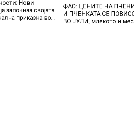
ости: Нови
ФАО: ЦЕНИТЕ НА ПЧЕН
ја започнаа својата
И ПЧЕНКАТА СЕ ПОВИС
ална приказна во
ВО ЈУЛИ, млекото и ме
тичкиот центар во
бележат пониски цени