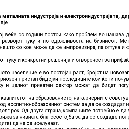
а металната индустрија и електроиндустријата, ди
пје
ој веќе со години постои како проблем во нашава 
развојот туку и по одржливоста на бизнисот. Мет
нешто со кое може да се импровизира, па оттука и 
т туку и конкретни решенија и отвореност за прифа
ото население е во постојан раст, бројот на новоз
ериозен пристап бидејќи последиците кои ќе ги почу
ку и целиот приватен сектор можат да бидат погу
квалитетот на образованието, на кариерните совету
од воспитно-образовниот систем за да се создадат 
 долг рок. Од друга страна, компаниите потребно е да
рижа за нивната благосостојба за да се создаде поп
ите) да не се иселуваат.