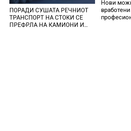
Нови можн
вработени 
ПОРАДИ СУШАТА РЕЧНИОТ
професион
ТРАНСПОРТ НА СТОКИ СЕ
Lidl Логис
ПРЕФРЛА НА КАМИОНИ И
Куманово
ВОЗОВИ, Германија со итни
мерки овозможува
камионџиите да возат и во
недела