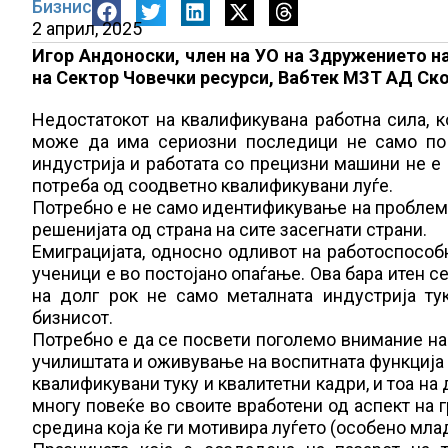
Бизнис
2 април, 2025
Игор Андоноски, член на УО на Здружението н
на Сектор Човечки ресурси, Вабтек МЗТ АД Ско
Недостатокот на квалификувана работна сила, к
може да има сериозни последици не само по 
индустрија и работата со прецизни машини не е 
потреба од соодветно квалификувани луѓе.
Потребно е не само идентификување на проблемо
решенијата од страна на сите засегнати страни.
Емиграцијата, односно одливот на работоспособн
ученици е во постојано опаѓање. Ова бара итен с
на долг рок не само металната индустрија ту
бизнисот.
Потребно е да се посвети поголемо внимание на 
училиштата и оживување на воспитната функција 
квалификувани туку и квалитетни кадри, и тоа на
многу повеќе во своите вработени од аспект на г
средина која ќе ги мотивира луѓето (особено млад