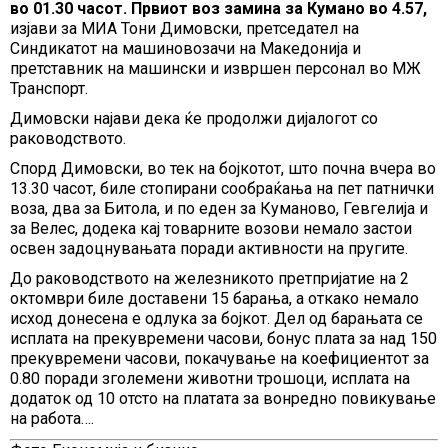
во 01.30 часот. Првиот воз замина за Кумано во 4.57,
изјави за МИА Тони Димовски, претседател на
Синдикатот на машиновозачи на Македонија и
претставник на машински и извршен персонал во МЖ
Транспорт.
Димовски најави дека ќе продолжи дијалогот со
раководството.
Спорд Димовски, во тек на бојкотот, што почна вчера во
13.30 часот, биле стопирани сообраќања на пет патнички
воза, два за Битола, и по еден за Куманово, Гевгелија и
за Велес, додека кај товарните возови немало застои
освен задоцнувањата поради активности на пругите.
До раководството на железникото претпријатие на 2
октомври биле доставени 15 барања, а откако немало
исход донесена е одлука за бојкот. Дел од барањата се
исплата на прекувремени часови, бонус плата за над 150
прекувремени часови, покачување на коефициентот за
0.80 поради зголемени животни трошоци, исплата на
додаток од 10 отсто на платата за вонредно повикување
на работа….