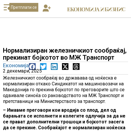
Претплати се
Нормализиран железничкиот сообраќај,
прекинат бојкотот во МЖ Транспорт
Економија
2 декември, 2025
Железничкиот сообраќај во државава од ноќеска е
нормализиран откако Синдикатот на машиновозачи на
Македонија го прекина бојкотот по преговорите што се
одвивале синоќа со раководството на МЖ Транспорт и
претставници на Министерството за транспорт.
– Имавме преговори кои вродија со плод, дел од
барањата се исполнети и колегите одлучија за да не
се прават дополнителни трошоци и бојкотот засега
да се прекине. Сообраќајот е нормализиран ноќеска