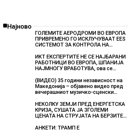
Најново
ГОЛЕМИТЕ АЕРОДРОМИ ВО ЕВРОПА
ПРИВРЕМЕНО ГО ИСКЛУЧУВААТ ЕЕS
СИСТЕМОТ ЗА КОНТРОЛА НА
ПАТНИЦИ, новите правила го
забавуваат протокот на патници на
ИКТ ЕКСПЕРТИТЕ НЕ СЕ НАЈБАРАНИ
аеродромите и предизвикува долги
РАБОТНИЦИ ВО ЕВРОПА, ШПАНИЈА
редици
НАЈМНОГУ ВРАБОТУВА, oва се
најбараните работни места во 2026
година
(ВИДЕО) 35 години независност на
Македонија – објавено видео пред
вечерашниот музичко-сценски
спектакл во Охрид
НЕКОЛКУ ЗЕМЈИ ПРЕД ЕНЕРГЕТСКА
КРИЗА, СУШАТА ЈА ЗГОЛЕМИ
ЦЕНАТА НА СТРУЈАТА НА БЕРЗИТЕ
НА НАД 700 ЕВРА ЗА МЕГАВАТ-ЧАС
АНКЕТИ: ТРАМП Е