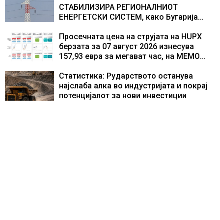
СТАБИЛИЗИРА РЕГИОНАЛНИОТ
ЕНЕРГЕТСКИ СИСТЕМ, како Бугарија
стана балкански шампион во
складирање на енергија од батерии
Просечната цена на струјата на HUPX
берзата за 07 август 2026 изнесува
157,93 евра за мегават час, на МЕМО
153,56 евра за мегават час
Статистика: Рударството останува
најслаба алка во индустријата и покрај
потенцијалот за нови инвестиции